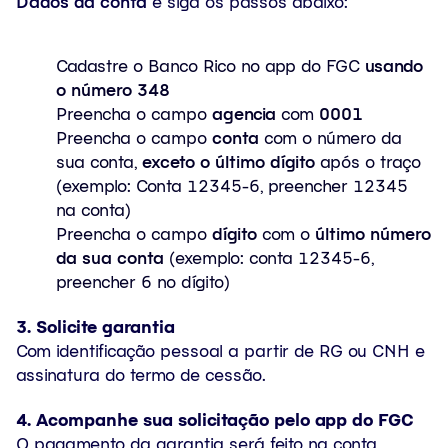
Dados da conta
e siga os passos abaixo:
Cadastre o Banco Rico no app do FGC
usando
o número 348
Preencha o campo
agencia
com
0001
Preencha o campo
conta
com o número da
sua conta,
exceto o último dígito
após o traço
(exemplo: Conta 12345-6, preencher 12345
na conta)
Preencha o campo
dígito
com o
último número
da sua conta
(exemplo: conta 12345-6,
preencher 6 no dígito)
3. Solicite garantia
Com identificação pessoal a partir de RG ou CNH e
assinatura do termo de cessão.
4. Acompanhe sua solicitação pelo app do FGC
O pagamento da garantia será feito na conta