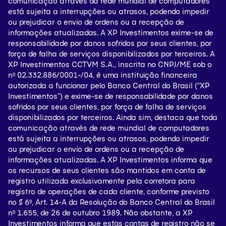
comunicação através da rede mundial de computadores
está sujeita a interrupções ou atrasos, podendo impedir
Demais localidades
ou prejudicar o envio de ordens ou a recepção de
informações atualizadas. A XP Investimentos exime-se de
0800-771-5465
responsabilidade por danos sofridos por seus clientes, por
força de falha de serviços disponibilizados por terceiros. A
Atendimento em Libras (Língua Brasileira de Sinais) para os
XP Investimentos CCTVM S.A., inscrita no CNPJ/ME sob o
deficientes auditivos:
nº 02.332.886/0001-/­04, é uma instituição financeira
autorizada a funcionar pelo Banco Central do Brasil (“XP
SAC (clique aqui)
Investimentos”) e exime-se de responsabilidade por danos
sofridos por seus clientes, por força de falha de serviços
disponibilizados por terceiros. Ainda sim, destaca que toda
comunicação através de rede mundial de computadores
está sujeita a interrupções ou atrasos, podendo impedir
ou prejudicar o envio de ordens ou a recepção de
informações atualizadas. A XP Investimentos informa que
os recursos de seus clientes são mantidos em conta de
registro utilizada exclusivamente pela corretora para
registro de operações de cada cliente, conforme previsto
no § 6º, Art. 14-A da Resolução do Banco Central do Brasil
nº 1.655, de 26 de outubro 1989. Não obstante, a XP
Investimentos informa que estas contas de registro não se