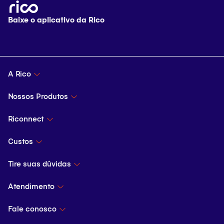
Baixe o aplicativo da Rico
A Rico
A Rico
Nossos Produtos
Quem somos
Investimentos
Riconnect
Vantagens Rico
Todos os investimentos
Blog
Custos
Políticas
Simulador de investimento
Custos operacionais
Tire suas dúvidas
Política de Privacidade
Ferramentas
Central de atendimento
Atendimento
Política de Cookies
Todas as plataformas
Dicionário de finanças
Atendimento CVM
Fale conosco