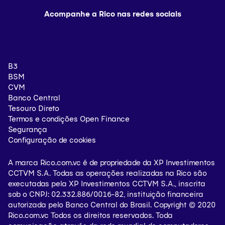
Trabalhe conosco
Aplicativo Rico
Autoatendimento via WhatsApp
Atendimento RMP
Acompanhe a Rico nas redes sociais
Carreiras
Home Broker Rico
+55 11 4935-2740
Ouvidoria
Serviços financeiros
SAC - Dúvidas, reclamações e orientações
Cartão de crédito
B3
0800-774-0402
BSM
CVM
Conta digital
0800-000-0057
Banco Central
Tesouro Direto
Ouvidoria (Segunda a sexta das 9hs às 18hs)
Termos e condições Open Finance
Segurança
0800-722-3730
Configuração de cookies
oficios@xpi.com.br
A marca Rico.com.vc é de propriedade da XP Investimentos
CCTVM S.A. Todas as operações realizadas na Rico são
Capitais e regiões metropolitanas
executadas pela XP Investimentos CCTVM S.A., inscrita
sob o CNPJ: 02.332.886/0016-82, instituição financeira
+55 11 3003-5465
autorizada pelo Banco Central do Brasil. Copyright © 2020
Rico.com.vc Todos os direitos reservados. Toda
+55 11 4007-2465