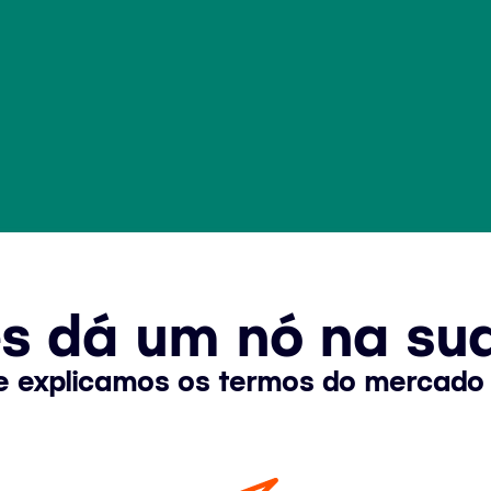
ês dá um nó na su
e explicamos os termos do mercado 