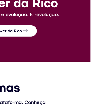
r da Rico
é evolução. É revolução.
ker da Rico
rmas
lataforma. Conheça