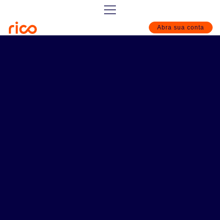
Abra sua conta
Baixe o aplicativo da
Rico
Sobre a Rico
Nossos Produtos
Riconnect
Custos
Tire suas dúvidas
Atendimento