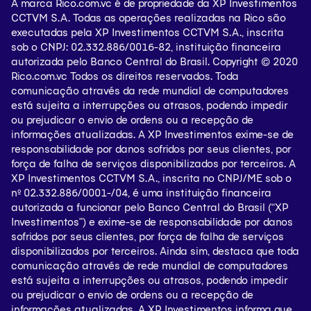
A marca Rico.com.vc é de propriedade da XP Investimentos
CCTVM S.A. Todas as operações realizadas na Rico são
Capitais e regiões metropolitanas
executadas pela XP Investimentos CCTVM S.A., inscrita
sob o CNPJ: 02.332.886/0016-82, instituição financeira
+55 11 3003-5465
autorizada pelo Banco Central do Brasil. Copyright © 2020
Rico.com.vc Todos os direitos reservados. Toda
+55 11 4007-2465
comunicação através da rede mundial de computadores
está sujeita a interrupções ou atrasos, podendo impedir
Demais localidades
ou prejudicar o envio de ordens ou a recepção de
informações atualizadas. A XP Investimentos exime-se de
0800-771-5465
responsabilidade por danos sofridos por seus clientes, por
força de falha de serviços disponibilizados por terceiros. A
Atendimento em Libras (Língua Brasileira de Sinais) para os
XP Investimentos CCTVM S.A., inscrita no CNPJ/ME sob o
deficientes auditivos:
nº 02.332.886/0001-/­04, é uma instituição financeira
autorizada a funcionar pelo Banco Central do Brasil (“XP
SAC (clique aqui)
Investimentos”) e exime-se de responsabilidade por danos
sofridos por seus clientes, por força de falha de serviços
disponibilizados por terceiros. Ainda sim, destaca que toda
comunicação através de rede mundial de computadores
está sujeita a interrupções ou atrasos, podendo impedir
ou prejudicar o envio de ordens ou a recepção de
informações atualizadas. A XP Investimentos informa que