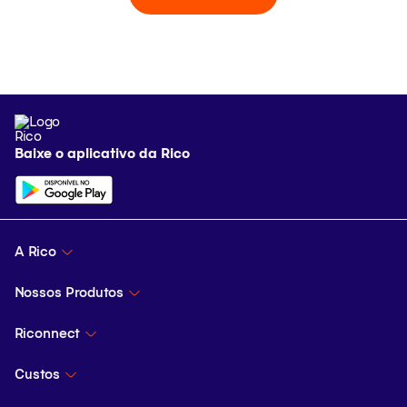
Baixe o aplicativo da Rico
A Rico
A Rico
Nossos Produtos
Quem somos
Investimentos
Riconnect
Vantagens Rico
Todos os investimentos
Blog
Custos
Políticas