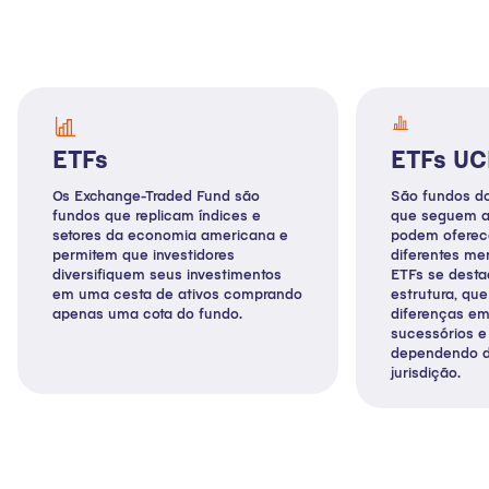
ETFs
ETFs UC
Os Exchange-Traded Fund são
São fundos do
fundos que replicam índices e
que seguem a
setores da economia americana e
podem oferec
permitem que investidores
diferentes me
diversifiquem seus investimentos
ETFs se dest
em uma cesta de ativos comprando
estrutura, qu
apenas uma cota do fundo.
diferenças em 
sucessórios e 
dependendo do
jurisdição.