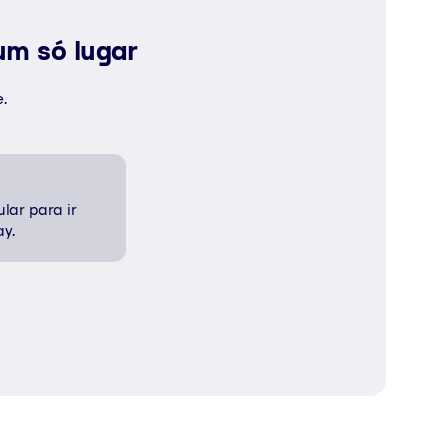
um só lugar
e.
lar para ir
ay.