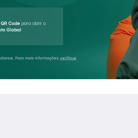
o
QR Code
para abrir o
to Global
mpliance. Para mais informações,
verifique