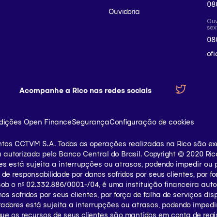
08
Ouvidoria
Ouv
sex
08
of
Acompanhe a Rico nas redes sociais
dições Open Finance
Segurança
Configuração de cookies
ntos CCTVM S.A. Todas as operações realizadas na Rico são ex
a autorizada pelo Banco Central do Brasil. Copyright © 2020 Ric
está sujeita a interrupções ou atrasos, podendo impedir ou p
e responsabilidade por danos sofridos por seus clientes, por for
b o nº 02.332.886/0001-/­04, é uma instituição financeira auto
s sofridos por seus clientes, por força de falha de serviços dis
ores está sujeita a interrupções ou atrasos, podendo impedir
ue os recursos de seus clientes são mantidos em conta de regis