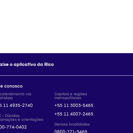
aixe o aplicativo da Rico
le conosco
oatendimento via
Capitais e regiões
atsApp
metropolitanas
5 11 4935-2740
+55 11 3003-5465
+55 11 4007-2465
 - Dúvidas,
lamações e orientações
Demais localidades
00-774-0402
0800-771-5465