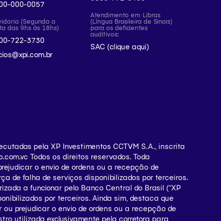
00-000-0057
Atendimento em Libras
idoria (Segunda a
(Língua Brasileira de Sinais)
ta das 9hs às 18hs)
para os deficientes
auditivos:
00-722-3730
SAC (clique aqui)
icios@xpi.com.br
ecutadas pela XP Investimentos CCTVM S.A., inscrita
o.com.vc Todos os direitos reservados. Toda
rejudicar o envio de ordens ou a recepção de
ça de falha de serviços disponibilizados por terceiros.
rizada a funcionar pelo Banco Central do Brasil (“XP
ponibilizados por terceiros. Ainda sim, destaca que
 ou prejudicar o envio de ordens ou a recepção de
tro utilizada exclusivamente pela corretora para