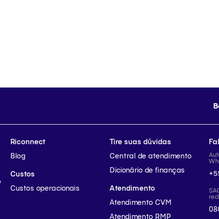
B
Riconnect
Tire suas dúvidas
Fa
Aut
Blog
Central de atendimento
Wh
Dicionário de finanças
+5
Custos
o
Custos operacionais
Atendimento
SAC
rec
Atendimento CVM
08
Atendimento RMP