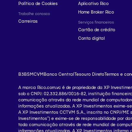
Política de Cookies
Aplicativo Rico
Home Broker Rico
Trabalhe conosco
Carreiras
Serviços financeiros
Cartão de crédito
Conta digital
B3
BSM
CVM
Banco Central
Tesouro Direto
Termos e con
A marca Rico.com.vc é de propriedade da XP Investime
sob o CNPJ: 02.332.886/0016-82, instituição financeir
comunicação através da rede mundial de computadores 
informações atualizadas. A XP Investimentos exime-se d
A XP Investimentos CCTVM S.A., inscrita no CNPJ/ME so
Investimentos”) e exime-se de responsabilidade por dano
toda comunicação através de rede mundial de computad
informações atualizadas. A XP Investimentos informa q