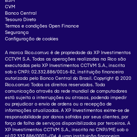
BSM
CVM
Conta digital
0800-000-0057
Banco Central
Tesouro Direto
Ouvidoria (Segunda a sexta das 9hs às 18hs)
Termos e condições Open Finance
Segurança
0800-722-3730
Configuração de cookies
oficios@xpi.com.br
A marca Rico.com.vc é de propriedade da XP Investimentos
CCTVM S.A. Todas as operações realizadas na Rico são
Capitais e regiões metropolitanas
executadas pela XP Investimentos CCTVM S.A., inscrita
sob o CNPJ: 02.332.886/0016-82, instituição financeira
+55 11 3003-5465
autorizada pelo Banco Central do Brasil. Copyright © 2020
Rico.com.vc Todos os direitos reservados. Toda
+55 11 4007-2465
comunicação através da rede mundial de computadores
está sujeita a interrupções ou atrasos, podendo impedir
Demais localidades
ou prejudicar o envio de ordens ou a recepção de
informações atualizadas. A XP Investimentos exime-se de
0800-771-5465
responsabilidade por danos sofridos por seus clientes, por
força de falha de serviços disponibilizados por terceiros. A
Atendimento em Libras (Língua Brasileira de Sinais) para os
XP Investimentos CCTVM S.A., inscrita no CNPJ/ME sob o
deficientes auditivos:
nº 02.332.886/0001-/­04, é uma instituição financeira