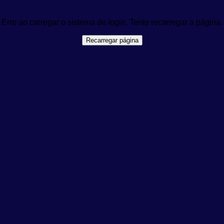
Erro ao carregar o sistema de login. Tente recarregar a página.
Recarregar página