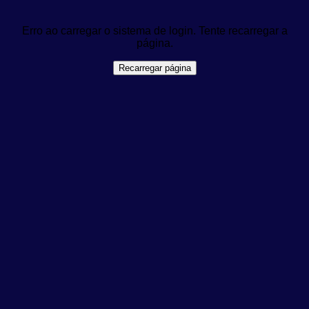
Erro ao carregar o sistema de login. Tente recarregar a
página.
Recarregar página